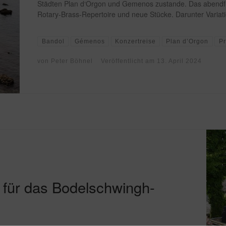
Städten Plan d‘Orgon und Gemenos zustande. Das abendfü
Rotary-Brass-Repertoire und neue Stücke. Darunter Variat
Bandol
Gémenos
Konzertreise
Plan d’Orgon
P
von
Peter Böhnel
Veröffentlicht am
13. April 2024
für das Bodelschwingh-