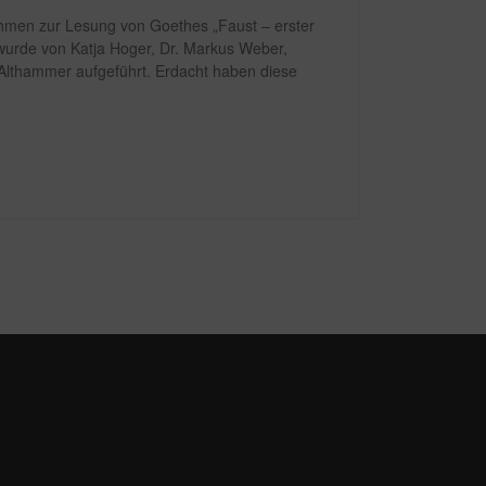
ahmen zur Lesung von Goethes „Faust – erster
wurde von Katja Hoger, Dr. Markus Weber,
d Althammer aufgeführt. Erdacht haben diese