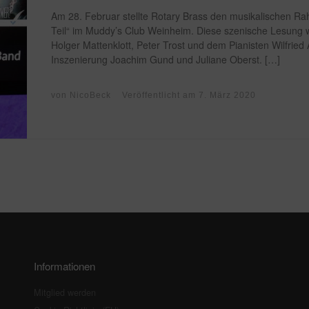
Am 28. Februar stellte Rotary Brass den musikalischen R
Teil“ im Muddy’s Club Weinheim. Diese szenische Lesung 
Holger Mattenklott, Peter Trost und dem Pianisten Wilfrie
Inszenierung Joachim Gund und Juliane Oberst. […]
von
NicoBeck
Veröffentlicht am
7. März 2020
Informationen
Mitglied werden